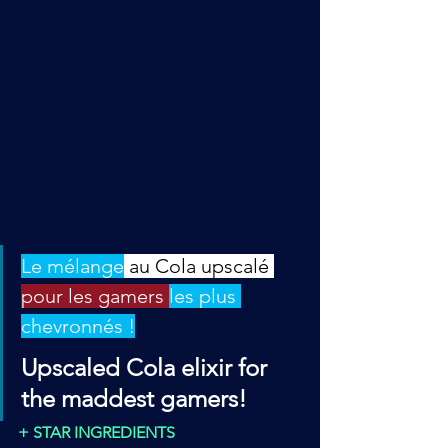
L
e mélange
 au Cola upscalé 
pour les gamers 
les plus 
chevronnés !
Upscaled Cola elixir for 
the maddest gamers!
+ STAR INGREDIENTS