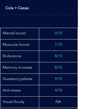
 Cola + Cacao
Mental boost
9/10
Muscular boost
7/10
Endurance
8/10
Memory increase
8/10
Gustatory palette
9/10
Anti-stress
4/10
Visual Acuity
NA