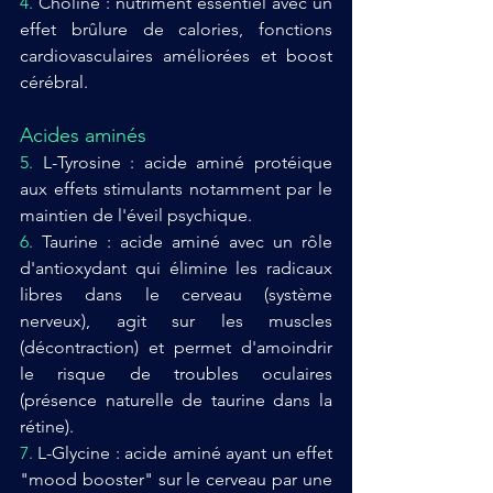
4. 
Choline : nutriment essentiel avec un 
effet brûlure de calories, fonctions 
cardiovasculaires améliorées et boost 
cérébral.
Acides aminés
5. 
L-Tyrosine : acide aminé protéique 
aux effets stimulants notamment par le 
maintien de l'éveil psychique.
6. 
Taurine : acide aminé avec un rôle 
d'antioxydant qui élimine les radicaux 
libres dans le cerveau (système 
nerveux), agit sur les muscles 
(décontraction) et permet d'amoindrir 
le risque de troubles oculaires 
(présence naturelle de taurine dans la 
rétine).
7. 
L-Glycine : acide aminé ayant un effet 
"mood booster" sur le cerveau par une 